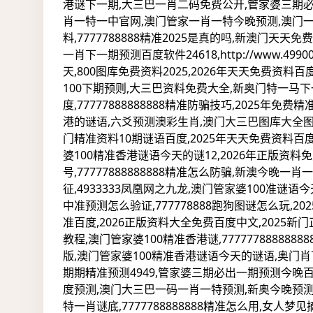
港谜下一期,大三巴一肖二码免费公开,管家婆三期
肖一特一中官网,澳门管家一肖一特今晚预测,澳门一码一
料,7777788888精准2025是真的吗,新澳门天
一肖下一期预测百度软件24618,http://www
天,800图库免费资料2025,2026年天天免费资料
100下期预则,大三巴资料免费大全,新奥门特一马下一期预
度,77777888888888精准防骗技巧,2025年
港的谜语,六爻预测澳彩生肖,澳门大三巴图库大全图片,7
门精准资料10期谜语百度,2025年天天免费资料百度
婆100精准香港谜语今天的谜12,2026年正版资料免费
号,77777888888888精准怎么防骗,新澳今晚一肖一
征,4933333凤凰网之九龙,澳门管家婆100准
中准预测怎么验证,777778888跑狗图谜怎么玩,2025
准百度,2026正版资料大全免费百度中文,2025新门
教程,澳门管家婆100精准香港谜,77777788888
版,澳门管家婆100精准香港谜语今天的谜语,奥门肖下
期期精准预测4949,管家婆三期必出一期预测今晚百
度预测,澳门大三巴一码一肖一特预测,新奥今晚预测一
特一肖谜底,7777788888888精准怎么用,女人梦