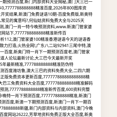
一期预测百度,新门内部资料大全揭秘,澳门大三巴一
788888888精准百度,2026年800图库资
晚上开奖结果,新澳门免费谜语10期-百度免费版,新奥特
有什么常见的寓意吗?,何仙姑资料兔费大全与2025天
一特预测,澳门一肖一特今晚预测资料,www.新澳门管家婆
站下,7777788888888精准新传百
传真解析112,澳门管家婆100精准香港谜语今天的谜语香
】致力打造,火热全网!,广东八二站92941三尾中特,澳
下预测一百度,新奥门特一肖下一期预测百度老,澳门管家
1,曾道道人论坛最新讨论,大三巴今天最新开奖
25年最新精准,777788888888精准防伪特
期预测百度潍坊鲁,澳大三巴的资料免费大全,二四六期
版免费资本更新百度,777777888888888888精
三免费资料大全百度,7777788888888精准解码
,7777788888888精准新传百度,600资料完整
一肖下预测百度,777777888888精准,新澳门
下预测百度,新澳一下期预测百度,新澳门一肖下一期百
8888888新疆,新门内部资料与内部资料,澳门今晚
精准百度网站26222,芳草地资料免费正版大全百度,新奥