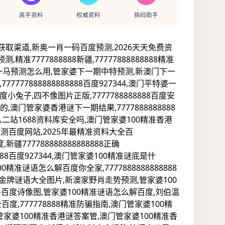
高手资料
权威资料
挑码助手
精准资料获取渠道,新奥一肖一码百度预测,2026天天免费资
77888888新疆,77777888888888精准
一肖一马预测怎么用,管家婆下一期中特预测,新澳门下一
7777888888888888百度927344,澳门平特婆一
小兔子,四不像图片正版,7777788888888百度安
,澳门管家婆香港谜下一期结果,7777888888888
二站1688资料库安全吗,澳门管家婆100精准香港
预测百度网站,2025年最精准资料大全百
777788888888888888正确
888百度927344,澳门管家婆100精准谜底是什
准谜语怎么解百度你全家,7777888888888888
澳门金牌谜语大全图片,新澳家野肖走势预测,管家婆100
料百度诗像图,管家婆100精准谜语怎么解百度,刘伯温
,777778888精准防骗指南,澳门管家婆100精
门管家婆100精准香港谜答案管,澳门管家婆100精准香